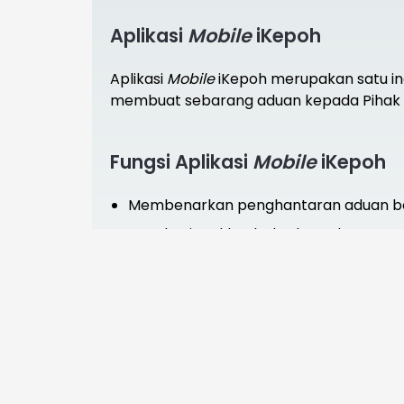
Aplikasi
Mobile
iKepoh
Aplikasi
Mobile
iKepoh merupakan satu i
membuat sebarang aduan kepada Pihak 
Fungsi Aplikasi
Mobile
iKepoh
Membenarkan penghantaran aduan be
Memberi maklumbalas kepada pengadu 
Memantau statistik aduan oleh PBT ata
Sila muat turun aplikasi iKepoh di: