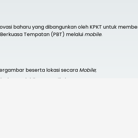
novasi baharu yang dibangunkan oleh KPKT untuk memb
Berkuasa Tempatan (PBT) melalui
mobile
.
rgambar beserta lokasi secara
Mobile
;
dengan lebih responsif; dan
u JKT melalui dashboard yang disediakan dengan lebih efi