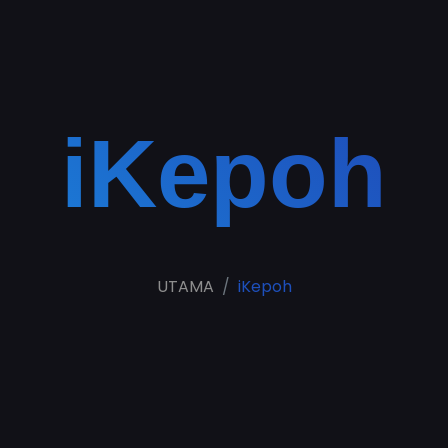
iKepoh
UTAMA
iKepoh