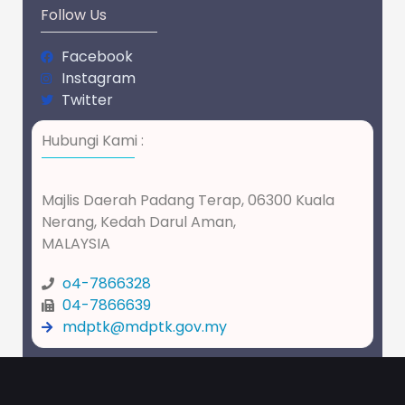
Follow Us
Facebook
Instagram
Twitter
Hubungi Kami :
Majlis Daerah Padang Terap, 06300 Kuala
Nerang, Kedah Darul Aman,
MALAYSIA
o4-7866328
04-7866639
mdptk@mdptk.gov.my