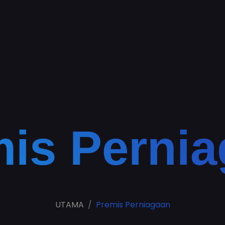
is Perni
UTAMA
Premis Perniagaan