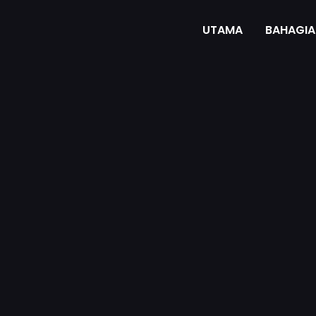
UTAMA
BAHAGIA