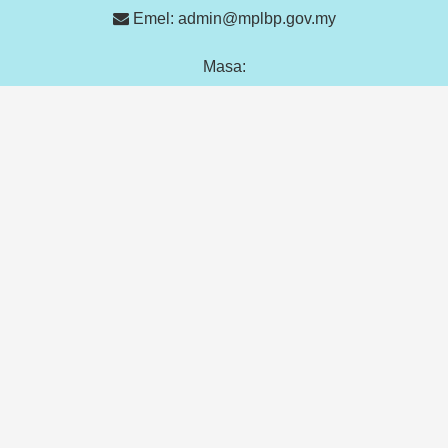
Emel: admin@mplbp.gov.my
Masa:
u
tu
Lokasi MPLBP: