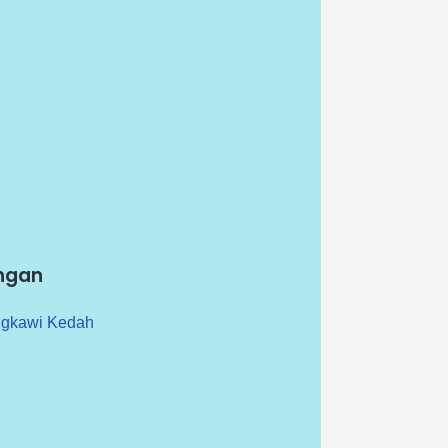
ngan
ngkawi Kedah