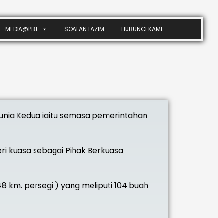
MEDIA@PBT
SOALAN LAZIM
HUBUNGI KAMI
unia Kedua iaitu semasa pemerintahan
beri kuasa sebagai Pihak Berkuasa
8 km. persegi ) yang meliputi 104 buah