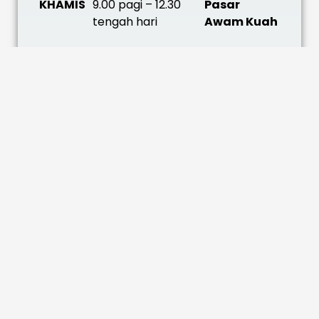
KHAMIS
9.00 pagi – 12.30
Pasar
tengah hari
Awam Kuah
Jadual akan berubah dari semasa ke
semasa.
Piagam Pelanggan
Memastikan proses pembayaran
dilaksanakan dalam tempoh 14 hari
bekerja selepas penerimaan dokumen
yang lengkap.
Dokumentasi MS ISO 9001:2015
Klik
JABATAN PERBENDAHARAAN
untuk
selanjutnya