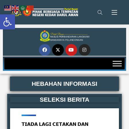
Open toolbar
HEBAHAN INFORMASI
SELEKSI BERITA
𝗧𝗜𝗔𝗗𝗔 𝗟𝗔𝗚𝗜 𝗖𝗘𝗧𝗔𝗞𝗔𝗡 𝗗𝗔𝗡