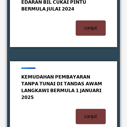
𝗘𝗗𝗔𝗥𝗔𝗡 𝗕𝗜𝗟 𝗖𝗨𝗞𝗔𝗜 𝗣𝗜𝗡𝗧𝗨
𝗕𝗘𝗥𝗠𝗨𝗟𝗔 𝗝𝗨𝗟𝗔𝗜 𝟮𝟬𝟮𝟰
Lanjut
𝗞𝗘𝗠𝗨𝗗𝗔𝗛𝗔𝗡 𝗣𝗘𝗠𝗕𝗔𝗬𝗔𝗥𝗔𝗡
𝗧𝗔𝗡𝗣𝗔 𝗧𝗨𝗡𝗔𝗜 𝗗𝗜 𝗧𝗔𝗡𝗗𝗔𝗦 𝗔𝗪𝗔𝗠
𝗟𝗔𝗡𝗚𝗞𝗔𝗪𝗜 𝗕𝗘𝗥𝗠𝗨𝗟𝗔 𝟭 𝗝𝗔𝗡𝗨𝗔𝗥𝗜
𝟮𝟬𝟮𝟱
Lanjut