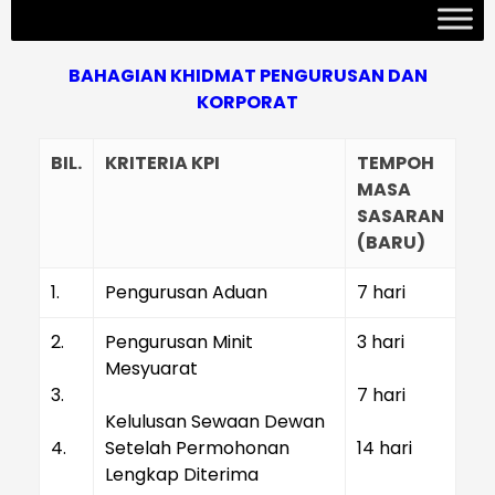
BAHAGIAN KHIDMAT PENGURUSAN DAN
KORPORAT
BIL.
KRITERIA KPI
TEMPOH
MASA
SASARAN
(BARU)
1.
Pengurusan Aduan
7 hari
2.
Pengurusan Minit
3 hari
Mesyuarat
3.
7 hari
Kelulusan Sewaan Dewan
4.
Setelah Permohonan
14 hari
Lengkap Diterima