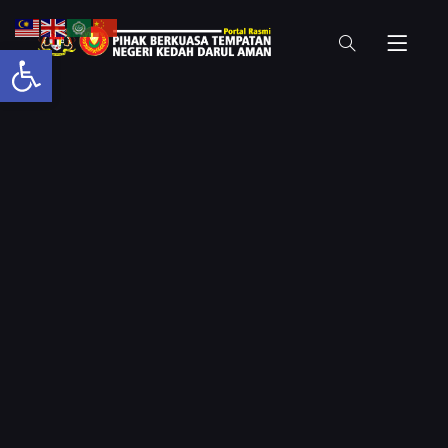
Open toolbar