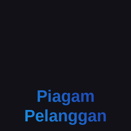
Piagam
Pelanggan