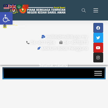
Open toolbar
mdbb@mdbb.gov.my
04-4077264
04-4078873
Maklum Balas Pengguna